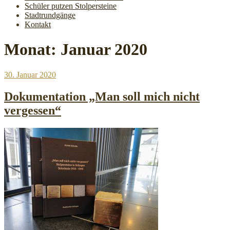
Schüler putzen Stolpersteine
Stadtrundgänge
Kontakt
Monat:
Januar 2020
Veröffentlicht
30. Januar 2020
am
Dokumentation „Man soll mich nicht
vergessen“