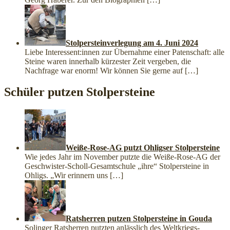
Stolpersteinverlegung am 4. Juni 2024
Liebe Interessent:innen zur Übernahme einer Patenschaft: alle
Steine waren innerhalb kürzester Zeit vergeben, die
Nachfrage war enorm! Wir können Sie gerne auf
[…]
Schüler putzen Stolpersteine
Weiße-Rose-AG putzt Ohligser Stolpersteine
Wie jedes Jahr im November putzte die Weiße-Rose-AG der
Geschwister-Scholl-Gesamtschule „ihre“ Stolpersteine in
Ohligs. „Wir erinnern uns
[…]
Ratsherren putzen Stolpersteine in Gouda
Solinger Ratsherren putzten anlässlich des Weltkriegs-