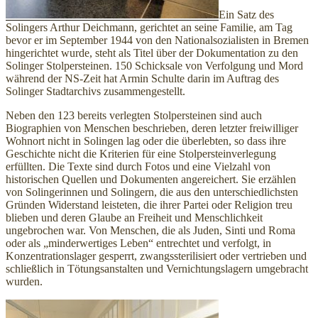
Ein Satz des
Solingers Arthur Deichmann, gerichtet an seine Familie, am Tag
bevor er im September 1944 von den Nationalsozialisten in Bremen
hingerichtet wurde, steht als Titel über der Dokumentation zu den
Solinger Stolpersteinen. 150 Schicksale von Verfolgung und Mord
während der NS-Zeit hat Armin Schulte darin im Auftrag des
Solinger Stadtarchivs zusammengestellt.
Neben den 123 bereits verlegten Stolpersteinen sind auch
Biographien von Menschen beschrieben, deren letzter freiwilliger
Wohnort nicht in Solingen lag oder die überlebten, so dass ihre
Geschichte nicht die Kriterien für eine Stolpersteinverlegung
erfüllten. Die Texte sind durch Fotos und eine Vielzahl von
historischen Quellen und Dokumenten angereichert. Sie erzählen
von Solingerinnen und Solingern, die aus den unterschiedlichsten
Gründen Widerstand leisteten, die ihrer Partei oder Religion treu
blieben und deren Glaube an Freiheit und Menschlichkeit
ungebrochen war. Von Menschen, die als Juden, Sinti und Roma
oder als „minderwertiges Leben“ entrechtet und verfolgt, in
Konzentrationslager gesperrt, zwangssterilisiert oder vertrieben und
schließlich in Tötungsanstalten und Vernichtungslagern umgebracht
wurden.