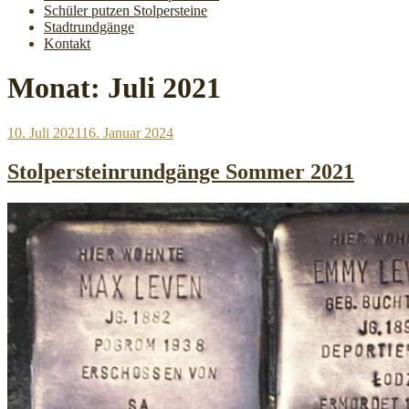
Schüler putzen Stolpersteine
Stadtrundgänge
Kontakt
Monat:
Juli 2021
Veröffentlicht
10. Juli 2021
16. Januar 2024
am
Stolpersteinrundgänge Sommer 2021