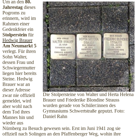
Um an den
80.
Jahrestag
dieses
Pogroms zu
erinnern, wird im
Rahmen einer
Gedenkfeier ein
Stolperstein
für
Hedwig Brauer
Am Neumarkt 5
verlegt. Für ihren
Sohn Walter,
dessen Frau und
Schwiegermutter
liegen hier bereits
Steine. Hedwig
Brauer war an
dieser Adresse
Die Stolpersteine von Walter und Herta Helena
zwar nie offiziell
Brauer und Friederike Blondine Strauss
gemeldet, wird
wurden gerade von Schüler:innen des
aber wohl nach
Gymnasiums Schwertstraße geputzt. Foto:
dem Tod ihres
Daniel Rahn
Mannes hin und
wieder aus
Nürnberg zu Besuch gewesen sein. Erst im Juni 1941 zog sie
offiziell nach Solingen an den Pfaffenberger Weg, wohin ihre