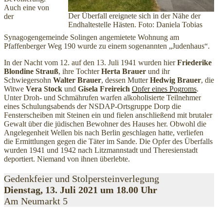
Auch eine von
Der Überfall ereignete sich in der Nähe der
der
Endhaltestelle Hästen. Foto: Daniela Tobias
Synagogengemeinde Solingen angemietete Wohnung am
Pfaffenberger Weg 190 wurde zu einem sogenannten „Judenhaus“.
In der Nacht vom 12. auf den 13. Juli 1941 wurden hier
Friederike
Blondine Strauß
, ihre Tochter
Herta Brauer
und ihr
Schwiegersohn
Walter Brauer
, dessen Mutter
Hedwig Brauer
, die
Witwe
Vera Stock
und
Gisela Freireich
Opfer eines Pogroms
.
Unter Droh- und Schmährufen warfen alkoholisierte Teilnehmer
eines Schulungsabends der NSDAP-Ortsgruppe Dorp die
Fensterscheiben mit Steinen ein und fielen anschließend mit brutaler
Gewalt über die jüdischen Bewohner des Hauses her. Obwohl die
Angelegenheit Wellen bis nach Berlin geschlagen hatte, verliefen
die Ermittlungen gegen die Täter im Sande. Die Opfer des Überfalls
wurden 1941 und 1942 nach Litzmannstadt und Theresienstadt
deportiert. Niemand von ihnen überlebte.
Gedenkfeier und Stolpersteinverlegung
Dienstag, 13. Juli 2021 um 18.00 Uhr
Am Neumarkt 5