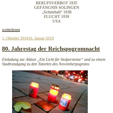
BERUFSVERBOT 1935
GEFÄNGNIS SOLINGEN
„Schutzhaft“ 1938
FLUCHT 1939
USA
„IPPNW-
weiterlesen
Ärzte
Veröffentlicht
1. Oktober 2018
16. Januar 2019
lassen
am
Stolperstein
für
80. Jahrestag der Reichspogromnacht
Eduard
Schott
Einladung zur Aktion „Ein Licht für Stolpersteine“ und zu einem
verlegen“
Stadtrundgang zu den Tatorten des Novemberpogroms