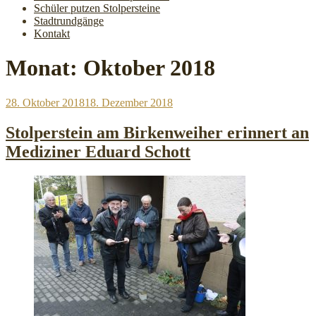
Schüler putzen Stolpersteine
Stadtrundgänge
Kontakt
Monat:
Oktober 2018
Veröffentlicht
28. Oktober 2018
18. Dezember 2018
am
Stolperstein am Birkenweiher erinnert an
Mediziner Eduard Schott