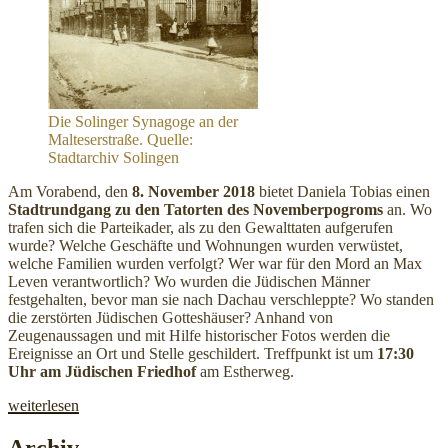
Die Solinger Synagoge an der
Malteserstraße. Quelle:
Stadtarchiv Solingen
Am Vorabend, den
8. November 2018
bietet Daniela Tobias einen
Stadtrundgang zu den Tatorten des Novemberpogroms
an. Wo
trafen sich die Parteikader, als zu den Gewalttaten aufgerufen
wurde? Welche Geschäfte und Wohnungen wurden verwüstet,
welche Familien wurden verfolgt? Wer war für den Mord an Max
Leven verantwortlich? Wo wurden die Jüdischen Männer
festgehalten, bevor man sie nach Dachau verschleppte? Wo standen
die zerstörten Jüdischen Gotteshäuser? Anhand von
Zeugenaussagen und mit Hilfe historischer Fotos werden die
Ereignisse an Ort und Stelle geschildert. Treffpunkt ist um
17:30
Uhr am Jüdischen Friedhof
am Estherweg.
„80.
weiterlesen
Jahrestag
der