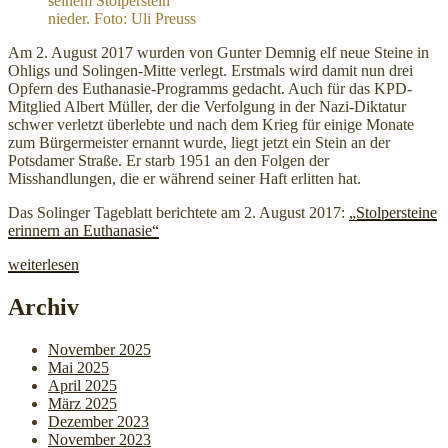
seinem Stolperstein
nieder. Foto: Uli Preuss
Am 2. August 2017 wurden von Gunter Demnig elf neue Steine in
Ohligs und Solingen-Mitte verlegt. Erstmals wird damit nun drei
Opfern des Euthanasie-Programms gedacht. Auch für das KPD-
Mitglied Albert Müller, der die Verfolgung in der Nazi-Diktatur
schwer verletzt überlebte und nach dem Krieg für einige Monate
zum Bürgermeister ernannt wurde, liegt jetzt ein Stein an der
Potsdamer Straße. Er starb 1951 an den Folgen der
Misshandlungen, die er während seiner Haft erlitten hat.
Das Solinger Tageblatt berichtete am 2. August 2017:
„Stolpersteine
erinnern an Euthanasie“
„Stolpersteinverlegung
weiterlesen
2017“
Archiv
November 2025
Mai 2025
April 2025
März 2025
Dezember 2023
November 2023