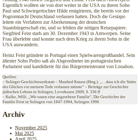
Eigentlich wollten sie von dort weiter in die USA zu ihrem Sohn
Paul und Schwiegertochter Hilde emigirieren, die bereits vor der
Pogromnacht Deutschland verlassen hatten. Doch die Gestapo
leitete ein Verfahren zur Aberkennung der deutschen
Staatsbürgerschaft ein, und so fehlten die nötigen Reisepapiere.
Siegfried Feist starb am 30. Dezember 1943 in Antwerpen. Seine
Frau überlebte und konnte nach dem Krieg zu ihrem Sohn in die
USA auswandern.
Heinz Feist gründete in Portugal einen Spielwarengroßhandel. Sein
ältester Sohn Pedro saß als Abgeordneter im portugiesischen
Parlament und kandidierte für das Bürgermeisteramt von Lissabon.
Quellen:
– Solinger Geschichtswerkstatt – Manfred Krause (Hrsg.): „…dass ich die Stätte
des Glückes vor meinem Tode verlassen müsste“ – Beiträge zur Geschichte
jüdischen Lebens in Solingen, Leverkusen 2000, S. 336 ff
– Kulke, Willi: „Wir waren eine angesehene Familie“, Die Geschichte der
Familie Feist in Solingen von 1847-1994, Solingen 1996
Archiv
November 2025
Mai 2025
April 2025