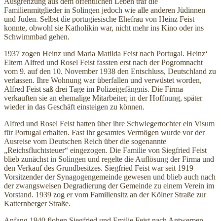
Ausgrenzung aus dem öffentlichen Leben traf die
Familienmitglieder in Solingen jedoch wie alle anderen Jüdinnen
und Juden. Selbst die portugiesische Ehefrau von Heinz Feist
konnte, obwohl sie Katholikin war, nicht mehr ins Kino oder ins
Schwimmbad gehen.
1937 zogen Heinz und Maria Matilda Feist nach Portugal. Heinz‘
Eltern Alfred und Rosel Feist fassten erst nach der Pogromnacht
vom 9. auf den 10. November 1938 den Entschluss, Deutschland zu
verlassen. Ihre Wohnung war überfallen und verwüstet worden,
Alfred Feist saß drei Tage im Polizeigefängnis. Die Firma
verkauften sie an ehemalige Mitarbeiter, in der Hoffnung, später
wieder in das Geschäft einsteigen zu können.
Alfred und Rosel Feist hatten über ihre Schwiegertochter ein Visum
für Portugal erhalten. Fast ihr gesamtes Vermögen wurde vor der
Ausreise vom Deutschen Reich über die sogenannte
„Reichsfluchtsteuer“ eingezogen. Die Familie von Siegfried Feist
blieb zunächst in Solingen und regelte die Auflösung der Firma und
den Verkauf des Grundbesitzes. Siegfried Feist war seit 1919
Vorsitzender der Synagogengemeinde gewesen und blieb auch nach
der zwangsweisen Degradierung der Gemeinde zu einem Verein im
Vorstand. 1939 zog er vom Familiensitz an der Kölner Straße zur
Katternberger Straße.
Anfang 1940 flohen Siegfried und Emilie Feist nach Antwerpen.