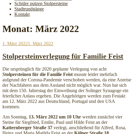
Schüler putzen Stolpersteine
Stadtrundgänge
Kontakt
Monat:
März 2022
Veröffentlicht
1. März 2022
1. März 2022
am
Stolpersteinverlegung für Familie Feist
Die ursprünglich für 2020 geplante Verlegung von acht
Stolpersteinen für die Familie Feist
musste leider mehrfach
aufgrund der Corona-Pandemie verschoben werden, da eine Anreise
der Nachfahren aus dem Ausland nicht möglich war. Nun hat sich
mit dem 150. Jahrestag der Einweihung der Solinger Synagoge ein
feierlicher Anlass ergeben. Die Angehörigen werden zum Festakt
am 12. März 2022 aus Deutschland, Portugal und den USA
kommen.
Am Sonntag,
13. März 2022 um 10 Uhr
werden zunächst vier
Steine für Siegfried, Emilie, Paul und Hilde Feist an der
Katternberger Straße 37
verlegt, anschließend für Alfred, Rosa,
Heinz und Maria Matilda Feist an der
Kölner Straße 18
.