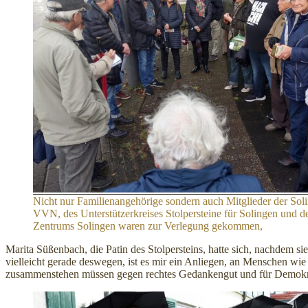
Nicht nur Familienangehörige sondern auch Mitglieder der Sol
VVN, des Unterstützerkreises Stolpersteine für Solingen und 
Zentrums Solingen waren zur Verlegung gekommen,
Marita Süßenbach, die Patin des Stolpersteins, hatte sich, nachdem s
vielleicht gerade deswegen, ist es mir ein Anliegen, an Menschen wie
zusammenstehen müssen gegen rechtes Gedankengut und für Demokra