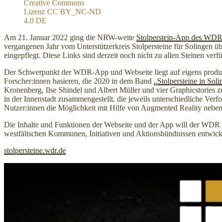
Creative Commons
Lizenz CC BY_NC-ND
4.0 DE
Am 21. Januar 2022 ging die NRW-weite
Stolperstein-App des WD
vergangenen Jahr vom Unterstützerkreis Stolpersteine für Solingen
eingepflegt. Diese Links sind derzeit noch nicht zu allen Steinen verf
Der Schwerpunkt der WDR-App und Webseite liegt auf eigens produzie
Forscher:innen basieren, die 2020 in dem Band
„Stolpersteine in Sol
Kronenberg, Ilse Shindel und Albert Müller und vier Graphicstories 
in der Innenstadt zusammengestellt, die jeweils unterschiedliche Ver
Nutzer:innen die Möglichkeit mit Hilfe von Augmented Reality neben d
Die Inhalte und Funktionen der Webseite und der App will der WDR 
westfälischen Kommunen, Initiativen und Aktionsbündnissen entwicke
stolpersteine.wdr.de