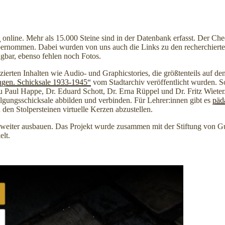
R
online. Mehr als 15.000 Steine sind in der Datenbank erfasst. Der Che
 übernommen. Dabei wurden von uns auch die Links zu den recherchiert
ügbar, ebenso fehlen noch Fotos.
rten Inhalten wie Audio- und Graphicstories, die größtenteils auf d
ingen. Schicksale 1933-1945“
vom Stadtarchiv veröffentlicht wurden. So 
zu Paul Happe, Dr. Eduard Schott, Dr. Erna Rüppel und Dr. Fritz Wiete
folgungsschicksale abbilden und verbinden. Für Lehrer:innen gibt es
päd
en Stolpersteinen virtuelle Kerzen abzustellen.
weiter ausbauen. Das Projekt wurde zusammen mit der Stiftung von Gu
lt.