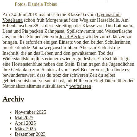
Fotos: Daniela Tobias
Am 24. Juni 2019 macht sich die Klasse 9a vom
Gymnasium
Vogelsang
schon früh Morgens auf den Weg zur Hasseldelle. Am
Erbenhäuschen 88 ist der erste Stopp der Klasse von Tim Lattmann.
Lena und Pia packen Zahnpasta, Spülschwamm und Wasserflasche
aus, um den Stolperstein von
Josef Becker
wieder zum Glänzen zu
bringen. Es erfordert einigen Einsatz von den beiden Schülerinnen,
um die dunkle Patina wegzuschrubben. Aber am Ende ist die
Inschrift, die an das Leben und den gewaltsamen Tod des
Widerstandskämpfers erinnern wieder gut lesbar. Ein Schüler legt
eine Hortensienblüte neben den Stein. Dann tragen die Jugendlichen
ihre Gedanken zum Schicksal von Josef Becker vor: „Ich finde es
bewundernswert, dass du trotz der schweren Zeit du selbst
geblieben bist und versucht hast, mit Hilfe von Flugblättern über den
„Gymnasium
Nationalsozialismus aufzuklären.“
weiterlesen
Vogelsang
gedenkt
Archiv
der
Opfer
November 2025
des
Mai 2025
Nationalsozialismus“
April 2025
März 2025
Dezember 2023