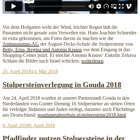
Vor dem Hofgarten weht der Wind, leichter Regen lädt die
Passanten nicht gerade zum Verweilen ein. Hans Joachim Schneider
ist extra gekommen, um Fotos davon zu machen wie die
Antirassismus-AG
der August-Dicke-Schule die Stolpersteine von
Betty, Erna, Regina und Antonia Krauss
vor dem Eingang in das
Shopping-Center putzt. Er möchte Antonia Krauss‘ Enkelin Zehava
„August-
Schlam die Bilder nach Israel schicken.
weiterlesen
Dicke-
Veröffentlicht
25. April 2018
14. Mai 2018
Schule
am
putzt
in
Stolpersteinverlegung in Gouda 2018
der
Innenstadt“
Am 24. April 2018 wurden in unserer Partnerstadt Gouda in den
Niederlanden von Gunter Demnig 16 Stolpersteine an sieben Orten
für verfolgte Jüdinnen und Juden verlegt, darunter auch Flüchtlinge
aus Deutschland:
goudsmetaheerhuis.nl/stolpersteine2018.html
Veröffentlicht
9. April 2018
9. April 2018
am
Pfadfinder putzen Stolpersteine in der