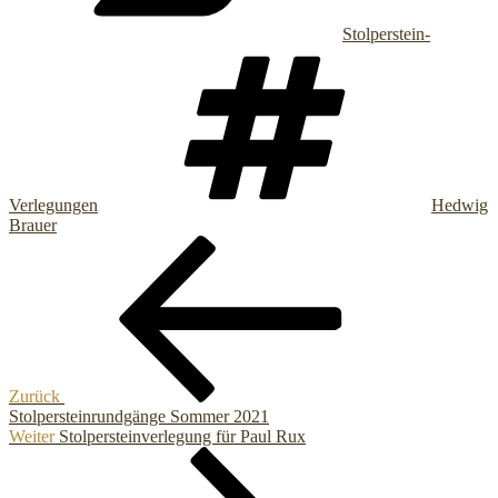
Stolperstein-
Schlagwö
Verlegungen
Hedwig
Brauer
Beitragsnavigation
Vorheriger
Beitrag
Zurück
Stolpersteinrundgänge Sommer 2021
Nächster
Weiter
Stolpersteinverlegung für Paul Rux
Beitrag