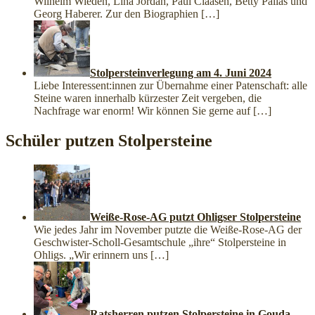
Wilhelm Wieden, Lina Jordan, Paul Claasen, Betty Pallas und
Georg Haberer. Zur den Biographien
[…]
Stolpersteinverlegung am 4. Juni 2024
Liebe Interessent:innen zur Übernahme einer Patenschaft: alle
Steine waren innerhalb kürzester Zeit vergeben, die
Nachfrage war enorm! Wir können Sie gerne auf
[…]
Schüler putzen Stolpersteine
Weiße-Rose-AG putzt Ohligser Stolpersteine
Wie jedes Jahr im November putzte die Weiße-Rose-AG der
Geschwister-Scholl-Gesamtschule „ihre“ Stolpersteine in
Ohligs. „Wir erinnern uns
[…]
Ratsherren putzen Stolpersteine in Gouda