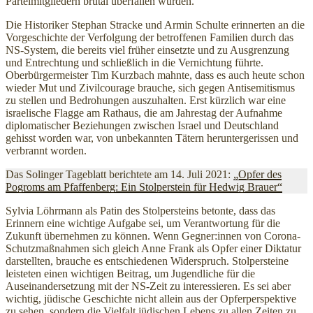
Parteimitgliedern brutal überfallen wurden.
Die Historiker Stephan Stracke und Armin Schulte erinnerten an die
Vorgeschichte der Verfolgung der betroffenen Familien durch das
NS-System, die bereits viel früher einsetzte und zu Ausgrenzung
und Entrechtung und schließlich in die Vernichtung führte.
Oberbürgermeister Tim Kurzbach mahnte, dass es auch heute schon
wieder Mut und Zivilcourage brauche, sich gegen Antisemitismus
zu stellen und Bedrohungen auszuhalten. Erst kürzlich war eine
israelische Flagge am Rathaus, die am Jahrestag der Aufnahme
diplomatischer Beziehungen zwischen Israel und Deutschland
gehisst worden war, von unbekannten Tätern heruntergerissen und
verbrannt worden.
Das Solinger Tageblatt berichtete am 14. Juli 2021:
„Opfer des
Pogroms am Pfaffenberg: Ein Stolperstein für Hedwig Brauer“
Sylvia Löhrmann als Patin des Stolpersteins betonte, dass das
Erinnern eine wichtige Aufgabe sei, um Verantwortung für die
Zukunft übernehmen zu können. Wenn Gegner:innen von Corona-
Schutzmaßnahmen sich gleich Anne Frank als Opfer einer Diktatur
darstellten, brauche es entschiedenen Widerspruch. Stolpersteine
leisteten einen wichtigen Beitrag, um Jugendliche für die
Auseinandersetzung mit der NS-Zeit zu interessieren. Es sei aber
wichtig, jüdische Geschichte nicht allein aus der Opferperspektive
zu sehen, sondern die Vielfalt jüdischen Lebens zu allen Zeiten zu