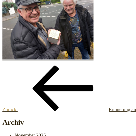
Beitragsnavigation
Vorheriger
Beitrag
Zurück
Erinnerung an
Archiv
November 2025