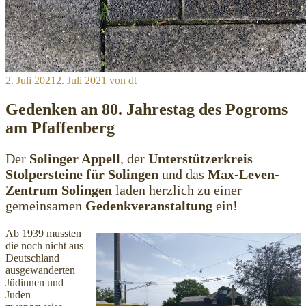
Veröffentlicht
2. Juli 2021
2. Juli 2021
von
dt
am
Gedenken an 80. Jahrestag des Pogroms
am Pfaffenberg
Der
Solinger Appell
, der
Unterstützerkreis
Stolpersteine für Solingen
und das
Max-Leven-
Zentrum
Solingen
laden herzlich zu einer
gemeinsamen
Gedenkveranstaltung
ein!
Ab 1939 mussten
die noch nicht aus
Deutschland
ausgewanderten
Jüdinnen und
Juden