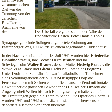
zwangsweise
zusammenziehen.
Ziel war die
Trennung von der
„arischen“
Bevölkerung.
Auch eine von
Der Überfall ereignete sich in der Nähe der
der
Endhaltestelle Hästen. Foto: Daniela Tobias
Synagogengemeinde Solingen angemietete Wohnung am
Pfaffenberger Weg 190 wurde zu einem sogenannten „Judenhaus“.
In der Nacht vom 12. auf den 13. Juli 1941 wurden hier
Friederike
Blondine Strauß
, ihre Tochter
Herta Brauer
und ihr
Schwiegersohn
Walter Brauer
, dessen Mutter
Hedwig Brauer
, die
Witwe
Vera Stock
und
Gisela Freireich
Opfer eines Pogroms
.
Unter Droh- und Schmährufen warfen alkoholisierte Teilnehmer
eines Schulungsabends der NSDAP-Ortsgruppe Dorp die
Fensterscheiben mit Steinen ein und fielen anschließend mit brutaler
Gewalt über die jüdischen Bewohner des Hauses her. Obwohl die
Angelegenheit Wellen bis nach Berlin geschlagen hatte, verliefen
die Ermittlungen gegen die Täter im Sande. Die Opfer des Überfalls
wurden 1941 und 1942 nach Litzmannstadt und Theresienstadt
deportiert. Niemand von ihnen überlebte.