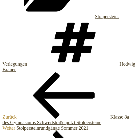
Stolperstein-
Schlagwö
Verlegungen
Hedwig
Brauer
Beitragsnavigation
Vorheriger
Beitrag
Zurück
Klasse 8a
des Gymnasiums Schwertstraße putzt Stolpersteine
Nächster
Weiter
Stolpersteinrundgänge Sommer 2021
Beitrag