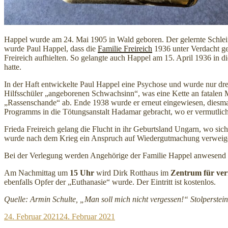
Happel wurde am 24. Mai 1905 in Wald geboren. Der gelernte Schleif
wurde Paul Happel, dass die
Familie Freireich
1936 unter Verdacht ge
Freireich aufhielten. So gelangte auch Happel am 15. April 1936 in di
hatte.
In der Haft entwickelte Paul Happel eine Psychose und wurde nur drei
Hilfsschüler „angeborenen Schwachsinn“, was eine Kette an fatalen 
„Rassenschande“ ab. Ende 1938 wurde er erneut eingewiesen, diesma
Programms in die Tötungsanstalt Hadamar gebracht, wo er vermutlich
Frieda Freireich gelang die Flucht in ihr Geburtsland Ungarn, wo sic
wurde nach dem Krieg ein Anspruch auf Wiedergutmachung verweigert,
Bei der Verlegung werden Angehörige der Familie Happel anwesend 
Am Nachmittag um
15 Uhr
wird Dirk Rotthaus im
Zentrum für ver
ebenfalls Opfer der „Euthanasie“ wurde. Der Eintritt ist kostenlos.
Quelle: Armin Schulte, „Man soll mich nicht vergessen!“ Stolperstei
Veröffentlicht
24. Februar 2021
24. Februar 2021
am