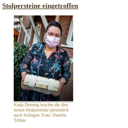
Stolpersteine eingetroffen
Katja Demnig brachte die drei
neuen Stolpersteine persönlich
nach Solingen. Foto: Daniela
Tobias