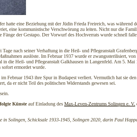
er hatte eine Beziehung mit der Jüdin Frieda Freireich, was während d
riet, eine kommunistische Verschwörung zu leiten. Nicht nur die Famil
e Fänge der Gestapo. Der Vorwurf des Hochverrats wurde schnell falleng
 Tage nach seiner Verhaftung in die Heil- und Pflegeanstalt Grafenberg
Maßnahmen auslöste. Im Februar 1937 wurde er zwangssterilisiert, von 
l in die Heil- und Pflegeanstalt Galkhausen in Langenfeld. Am 5. Ma
 sofort ermordet wurde.
h im Februar 1943 ihre Spur in Budapest verliert. Vermutlich hat sie de
 da er nicht Teil des politischen Widerstands gewesen sei.
sein.
folgte Künste
auf Einladung des
Max-Leven-Zentrums Solingen e. V.
ne in Solingen, Schicksale 1933-1945, Solingen 2020, darin Paul Happ