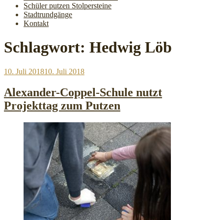
Schüler putzen Stolpersteine
Stadtrundgänge
Kontakt
Schlagwort:
Hedwig Löb
Veröffentlicht
10. Juli 2018
10. Juli 2018
am
Alexander-Coppel-Schule nutzt
Projekttag zum Putzen