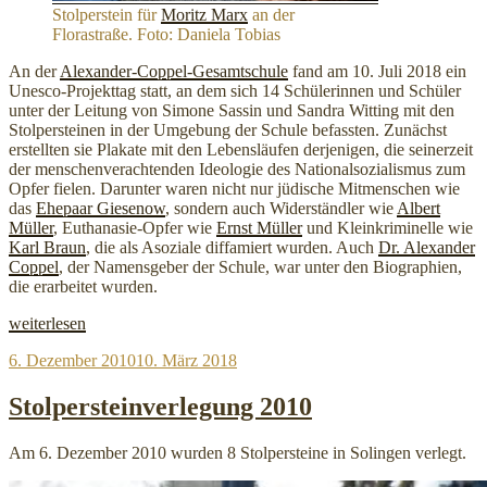
Stolperstein für
Moritz Marx
an der
Florastraße. Foto: Daniela Tobias
An der
Alexander-Coppel-Gesamtschule
fand am 10. Juli 2018 ein
Unesco-Projekttag statt, an dem sich 14 Schülerinnen und Schüler
unter der Leitung von Simone Sassin und Sandra Witting mit den
Stolpersteinen in der Umgebung der Schule befassten. Zunächst
erstellten sie Plakate mit den Lebensläufen derjenigen, die seinerzeit
der menschenverachtenden Ideologie des Nationalsozialismus zum
Opfer fielen. Darunter waren nicht nur jüdische Mitmenschen wie
das
Ehepaar Giesenow
, sondern auch Widerständler wie
Albert
Müller
, Euthanasie-Opfer wie
Ernst Müller
und Kleinkriminelle wie
Karl Braun
, die als Asoziale diffamiert wurden. Auch
Dr. Alexander
Coppel
, der Namensgeber der Schule, war unter den Biographien,
die erarbeitet wurden.
„Alexander-
weiterlesen
Coppel-
Veröffentlicht
6. Dezember 2010
10. März 2018
Schule
am
nutzt
Projekttag
Stolpersteinverlegung 2010
zum
Putzen“
Am 6. Dezember 2010 wurden 8 Stolpersteine in Solingen verlegt.