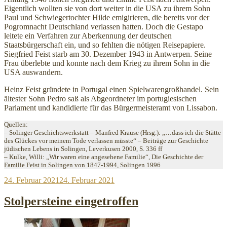
Eigentlich wollten sie von dort weiter in die USA zu ihrem Sohn
Paul und Schwiegertochter Hilde emigirieren, die bereits vor der
Pogromnacht Deutschland verlassen hatten. Doch die Gestapo
leitete ein Verfahren zur Aberkennung der deutschen
Staatsbürgerschaft ein, und so fehlten die nötigen Reisepapiere.
Siegfried Feist starb am 30. Dezember 1943 in Antwerpen. Seine
Frau überlebte und konnte nach dem Krieg zu ihrem Sohn in die
USA auswandern.
Heinz Feist gründete in Portugal einen Spielwarengroßhandel. Sein
ältester Sohn Pedro saß als Abgeordneter im portugiesischen
Parlament und kandidierte für das Bürgermeisteramt von Lissabon.
Quellen:
– Solinger Geschichtswerkstatt – Manfred Krause (Hrsg.): „…dass ich die Stätte
des Glückes vor meinem Tode verlassen müsste“ – Beiträge zur Geschichte
jüdischen Lebens in Solingen, Leverkusen 2000, S. 336 ff
– Kulke, Willi: „Wir waren eine angesehene Familie“, Die Geschichte der
Familie Feist in Solingen von 1847-1994, Solingen 1996
Veröffentlicht
24. Februar 2021
24. Februar 2021
am
Stolpersteine eingetroffen