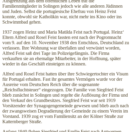
Ausgrenzung aus dem öffentlichen Leben traf die
Familienmitglieder in Solingen jedoch wie alle anderen Jüdinnen
und Juden. Selbst die portugiesische Ehefrau von Heinz Feist
konnte, obwohl sie Katholikin war, nicht mehr ins Kino oder ins
Schwimmbad gehen.
1937 zogen Heinz und Maria Matilda Feist nach Portugal. Heinz‘
Eltern Alfred und Rosel Feist fassten erst nach der Pogromnacht
vom 9. auf den 10. November 1938 den Entschluss, Deutschland zu
verlassen. Ihre Wohnung war überfallen und verwüstet worden,
Alfred Feist saß drei Tage im Polizeigefängnis. Die Firma
verkauften sie an ehemalige Mitarbeiter, in der Hoffnung, später
wieder in das Geschäft einsteigen zu können.
Alfred und Rosel Feist hatten über ihre Schwiegertochter ein Visum
für Portugal erhalten. Fast ihr gesamtes Vermögen wurde vor der
Ausreise vom Deutschen Reich über die sogenannte
„Reichsfluchtsteuer“ eingezogen. Die Familie von Siegfried Feist
blieb zunächst in Solingen und regelte die Auflösung der Firma und
den Verkauf des Grundbesitzes. Siegfried Feist war seit 1919
Vorsitzender der Synagogengemeinde gewesen und blieb auch nach
der zwangsweisen Degradierung der Gemeinde zu einem Verein im
Vorstand. 1939 zog er vom Familiensitz an der Kölner Straße zur
Katternberger Straße.
Anfang 1940 flohen Siegfried und Emilie Feist nach Antwerpen.