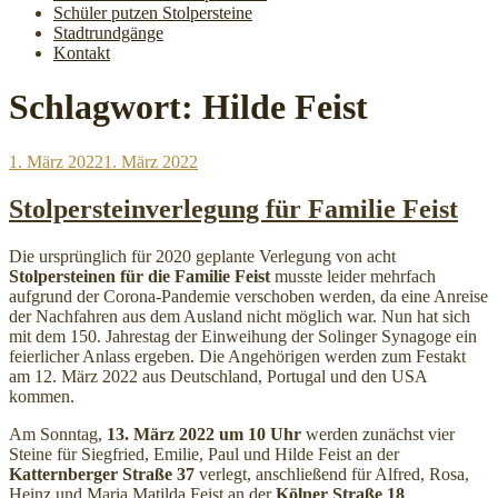
Schüler putzen Stolpersteine
Stadtrundgänge
Kontakt
Schlagwort:
Hilde Feist
Veröffentlicht
1. März 2022
1. März 2022
am
Stolpersteinverlegung für Familie Feist
Die ursprünglich für 2020 geplante Verlegung von acht
Stolpersteinen für die Familie Feist
musste leider mehrfach
aufgrund der Corona-Pandemie verschoben werden, da eine Anreise
der Nachfahren aus dem Ausland nicht möglich war. Nun hat sich
mit dem 150. Jahrestag der Einweihung der Solinger Synagoge ein
feierlicher Anlass ergeben. Die Angehörigen werden zum Festakt
am 12. März 2022 aus Deutschland, Portugal und den USA
kommen.
Am Sonntag,
13. März 2022 um 10 Uhr
werden zunächst vier
Steine für Siegfried, Emilie, Paul und Hilde Feist an der
Katternberger Straße 37
verlegt, anschließend für Alfred, Rosa,
Heinz und Maria Matilda Feist an der
Kölner Straße 18
.