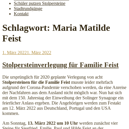
Schüler putzen Stolpersteine
Stadtrundgänge
Kontakt
Schlagwort:
Maria Matilde
Feist
Veröffentlicht
1. März 2022
1. März 2022
am
Stolpersteinverlegung für Familie Feist
Die ursprünglich für 2020 geplante Verlegung von acht
Stolpersteinen für die Familie Feist
musste leider mehrfach
aufgrund der Corona-Pandemie verschoben werden, da eine Anreise
der Nachfahren aus dem Ausland nicht möglich war. Nun hat sich
mit dem 150. Jahrestag der Einweihung der Solinger Synagoge ein
feierlicher Anlass ergeben. Die Angehörigen werden zum Festakt
am 12. März 2022 aus Deutschland, Portugal und den USA
kommen.
Am Sonntag,
13. März 2022 um 10 Uhr
werden zunächst vier
Steine für Siegfried, Emilie, Paul und Hilde Feist an der