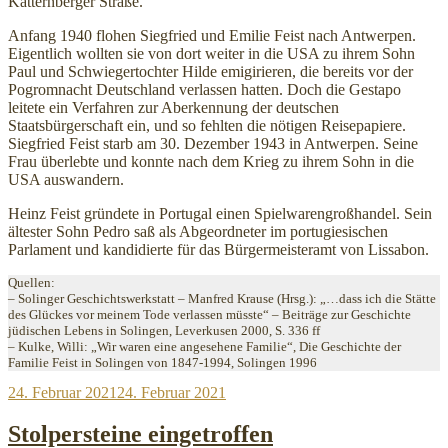
Katternberger Straße.
Anfang 1940 flohen Siegfried und Emilie Feist nach Antwerpen.
Eigentlich wollten sie von dort weiter in die USA zu ihrem Sohn
Paul und Schwiegertochter Hilde emigirieren, die bereits vor der
Pogromnacht Deutschland verlassen hatten. Doch die Gestapo
leitete ein Verfahren zur Aberkennung der deutschen
Staatsbürgerschaft ein, und so fehlten die nötigen Reisepapiere.
Siegfried Feist starb am 30. Dezember 1943 in Antwerpen. Seine
Frau überlebte und konnte nach dem Krieg zu ihrem Sohn in die
USA auswandern.
Heinz Feist gründete in Portugal einen Spielwarengroßhandel. Sein
ältester Sohn Pedro saß als Abgeordneter im portugiesischen
Parlament und kandidierte für das Bürgermeisteramt von Lissabon.
Quellen:
– Solinger Geschichtswerkstatt – Manfred Krause (Hrsg.): „…dass ich die Stätte
des Glückes vor meinem Tode verlassen müsste“ – Beiträge zur Geschichte
jüdischen Lebens in Solingen, Leverkusen 2000, S. 336 ff
– Kulke, Willi: „Wir waren eine angesehene Familie“, Die Geschichte der
Familie Feist in Solingen von 1847-1994, Solingen 1996
Veröffentlicht
24. Februar 2021
24. Februar 2021
am
Stolpersteine eingetroffen