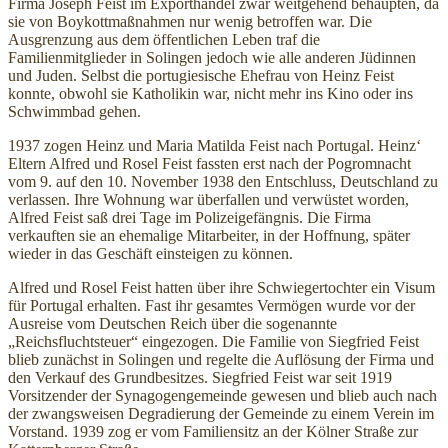
Firma Joseph Feist im Exporthandel zwar weitgehend behaupten, da
sie von Boykottmaßnahmen nur wenig betroffen war. Die
Ausgrenzung aus dem öffentlichen Leben traf die
Familienmitglieder in Solingen jedoch wie alle anderen Jüdinnen
und Juden. Selbst die portugiesische Ehefrau von Heinz Feist
konnte, obwohl sie Katholikin war, nicht mehr ins Kino oder ins
Schwimmbad gehen.
1937 zogen Heinz und Maria Matilda Feist nach Portugal. Heinz‘
Eltern Alfred und Rosel Feist fassten erst nach der Pogromnacht
vom 9. auf den 10. November 1938 den Entschluss, Deutschland zu
verlassen. Ihre Wohnung war überfallen und verwüstet worden,
Alfred Feist saß drei Tage im Polizeigefängnis. Die Firma
verkauften sie an ehemalige Mitarbeiter, in der Hoffnung, später
wieder in das Geschäft einsteigen zu können.
Alfred und Rosel Feist hatten über ihre Schwiegertochter ein Visum
für Portugal erhalten. Fast ihr gesamtes Vermögen wurde vor der
Ausreise vom Deutschen Reich über die sogenannte
„Reichsfluchtsteuer“ eingezogen. Die Familie von Siegfried Feist
blieb zunächst in Solingen und regelte die Auflösung der Firma und
den Verkauf des Grundbesitzes. Siegfried Feist war seit 1919
Vorsitzender der Synagogengemeinde gewesen und blieb auch nach
der zwangsweisen Degradierung der Gemeinde zu einem Verein im
Vorstand. 1939 zog er vom Familiensitz an der Kölner Straße zur