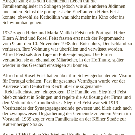
Ausgrenzung aus dem öffentlichen Leben traf die
Familienmitglieder in Solingen jedoch wie alle anderen Jüdinnen
und Juden. Selbst die portugiesische Ehefrau von Heinz Feist
konnte, obwohl sie Katholikin war, nicht mehr ins Kino oder ins
Schwimmbad gehen.
1937 zogen Heinz und Maria Matilda Feist nach Portugal. Heinz‘
Eltern Alfred und Rosel Feist fassten erst nach der Pogromnacht
vom 9. auf den 10. November 1938 den Entschluss, Deutschland zu
verlassen. Ihre Wohnung war überfallen und verwüstet worden,
Alfred Feist saß drei Tage im Polizeigefängnis. Die Firma
verkauften sie an ehemalige Mitarbeiter, in der Hoffnung, später
wieder in das Geschäft einsteigen zu können.
Alfred und Rosel Feist hatten über ihre Schwiegertochter ein Visum
für Portugal erhalten. Fast ihr gesamtes Vermögen wurde vor der
Ausreise vom Deutschen Reich über die sogenannte
„Reichsfluchtsteuer“ eingezogen. Die Familie von Siegfried Feist
blieb zunächst in Solingen und regelte die Auflösung der Firma und
den Verkauf des Grundbesitzes. Siegfried Feist war seit 1919
Vorsitzender der Synagogengemeinde gewesen und blieb auch nach
der zwangsweisen Degradierung der Gemeinde zu einem Verein im
Vorstand. 1939 zog er vom Familiensitz an der Kölner Straße zur
Katternberger Straße.
Anfang 1940 flohen Siegfried und Emilie Feist nach Antwerpen.