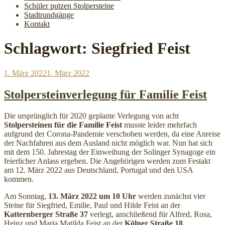
Schüler putzen Stolpersteine
Stadtrundgänge
Kontakt
Schlagwort:
Siegfried Feist
Veröffentlicht
1. März 2022
1. März 2022
am
Stolpersteinverlegung für Familie Feist
Die ursprünglich für 2020 geplante Verlegung von acht
Stolpersteinen für die Familie Feist
musste leider mehrfach
aufgrund der Corona-Pandemie verschoben werden, da eine Anreise
der Nachfahren aus dem Ausland nicht möglich war. Nun hat sich
mit dem 150. Jahrestag der Einweihung der Solinger Synagoge ein
feierlicher Anlass ergeben. Die Angehörigen werden zum Festakt
am 12. März 2022 aus Deutschland, Portugal und den USA
kommen.
Am Sonntag,
13. März 2022 um 10 Uhr
werden zunächst vier
Steine für Siegfried, Emilie, Paul und Hilde Feist an der
Katternberger Straße 37
verlegt, anschließend für Alfred, Rosa,
Heinz und Maria Matilda Feist an der
Kölner Straße 18
.