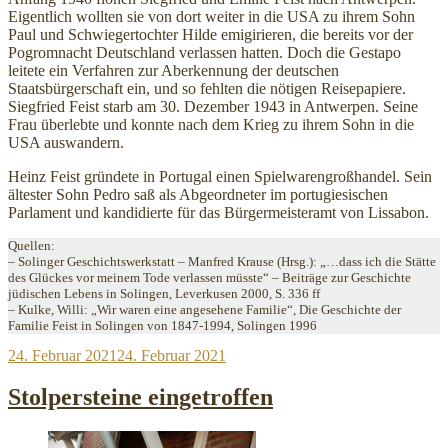
Eigentlich wollten sie von dort weiter in die USA zu ihrem Sohn
Paul und Schwiegertochter Hilde emigirieren, die bereits vor der
Pogromnacht Deutschland verlassen hatten. Doch die Gestapo
leitete ein Verfahren zur Aberkennung der deutschen
Staatsbürgerschaft ein, und so fehlten die nötigen Reisepapiere.
Siegfried Feist starb am 30. Dezember 1943 in Antwerpen. Seine
Frau überlebte und konnte nach dem Krieg zu ihrem Sohn in die
USA auswandern.
Heinz Feist gründete in Portugal einen Spielwarengroßhandel. Sein
ältester Sohn Pedro saß als Abgeordneter im portugiesischen
Parlament und kandidierte für das Bürgermeisteramt von Lissabon.
Quellen:
– Solinger Geschichtswerkstatt – Manfred Krause (Hrsg.): „…dass ich die Stätte
des Glückes vor meinem Tode verlassen müsste“ – Beiträge zur Geschichte
jüdischen Lebens in Solingen, Leverkusen 2000, S. 336 ff
– Kulke, Willi: „Wir waren eine angesehene Familie“, Die Geschichte der
Familie Feist in Solingen von 1847-1994, Solingen 1996
Veröffentlicht
24. Februar 2021
24. Februar 2021
am
Stolpersteine eingetroffen