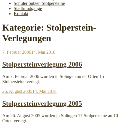
Schüler putzen Stolpersteine
Stadtrundgänge
Kontakt
Kategorie:
Stolperstein-
Verlegungen
Veröffentlicht
7. Februar 2006
14. Mai 2018
am
Stolpersteinverlegung 2006
Am 7. Februar 2006 wurden in Solingen an elf Orten 15
Stolpersteine verlegt.
Veröffentlicht
26. August 2005
14. Mai 2018
am
Stolpersteinverlegung 2005
Am 26. August 2005 wurden in Solingen 17 Stolpersteine an 10
Orten verlegt.