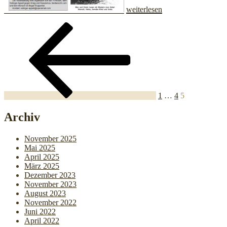
weiterlesen
Seitennummerierung
Vorherige
Seite
Seite
Seite
Seite
der
Beiträge
1
…
4
5
Archiv
November 2025
Mai 2025
April 2025
März 2025
Dezember 2023
November 2023
August 2023
November 2022
Juni 2022
April 2022