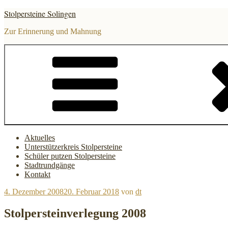
Zum
Stolpersteine Solingen
Inhalt
springen
Zur Erinnerung und Mahnung
Aktuelles
Unterstützerkreis Stolpersteine
Schüler putzen Stolpersteine
Stadtrundgänge
Kontakt
Veröffentlicht
4. Dezember 2008
20. Februar 2018
von
dt
am
Stolpersteinverlegung 2008