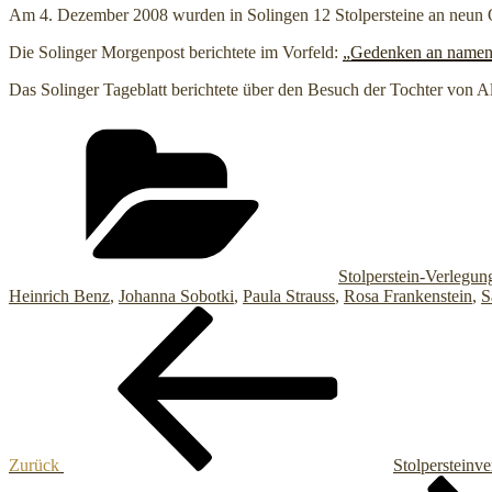
Am 4. Dezember 2008 wurden in Solingen 12 Stolpersteine an neun O
Die Solinger Morgenpost berichtete im Vorfeld:
„Gedenken an namen
Das Solinger Tageblatt berichtete über den Besuch der Tochter von A
Kategorien
Stolperstein-Verlegun
Heinrich Benz
,
Johanna Sobotki
,
Paula Strauss
,
Rosa Frankenstein
,
S
Beitragsnavigation
Vorheriger
Beitrag
Zurück
Stolpersteinv
Nächster