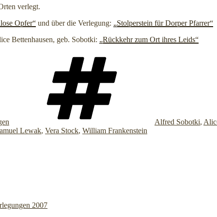
rten verlegt.
lose Opfer“
und über die Verlegung:
„Stolperstein für Dorper Pfarrer“
lice Bettenhausen, geb. Sobotki:
„Rückkehr zum Ort ihres Leids“
Schlagwörter
gen
Alfred Sobotki
,
Alic
amuel Lewak
,
Vera Stock
,
William Frankenstein
erlegungen 2007