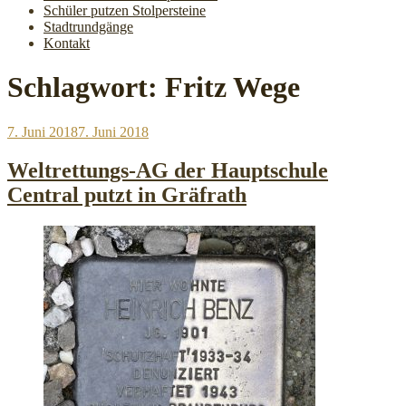
Schüler putzen Stolpersteine
Stadtrundgänge
Kontakt
Schlagwort:
Fritz Wege
Veröffentlicht
7. Juni 2018
7. Juni 2018
am
Weltrettungs-AG der Hauptschule
Central putzt in Gräfrath