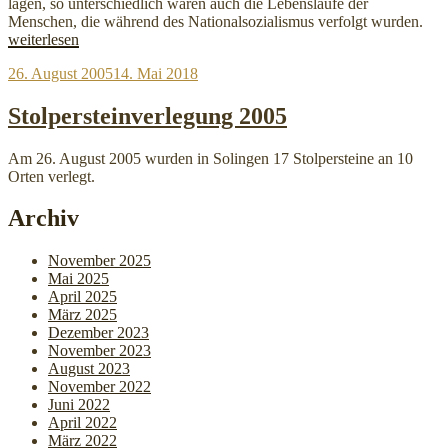
lagen, so unterschiedlich waren auch die Lebensläufe der
„Wel
Menschen, die während des Nationalsozialismus verfolgt wurden.
AG
weiterlesen
der
Veröffentlicht
26. August 2005
14. Mai 2018
Hau
am
Cen
putz
Stolpersteinverlegung 2005
in
Grä
Am 26. August 2005 wurden in Solingen 17 Stolpersteine an 10
Orten verlegt.
Archiv
November 2025
Mai 2025
April 2025
März 2025
Dezember 2023
November 2023
August 2023
November 2022
Juni 2022
April 2022
März 2022