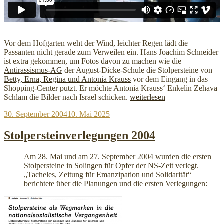
Vor dem Hofgarten weht der Wind, leichter Regen lädt die
Passanten nicht gerade zum Verweilen ein. Hans Joachim Schneider
ist extra gekommen, um Fotos davon zu machen wie die
Antirassismus-AG
der August-Dicke-Schule die Stolpersteine von
Betty, Erna, Regina und Antonia Krauss
vor dem Eingang in das
Shopping-Center putzt. Er möchte Antonia Krauss‘ Enkelin Zehava
„August-
Schlam die Bilder nach Israel schicken.
weiterlesen
Dicke-
Veröffentlicht
30. September 2004
10. Mai 2025
Schule
am
putzt
in
Stolpersteinverlegungen 2004
der
Innenstadt“
Am 28. Mai und am 27. September 2004 wurden die ersten
Stolpersteine in Solingen für Opfer der NS-Zeit verlegt.
„Tacheles, Zeitung für Emanzipation und Solidarität“
berichtete über die Planungen und die ersten Verlegungen:
„Stolpersteinverlegungen
2004“