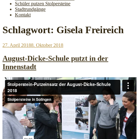
Schüler putzen Stolpersteine
Stadtrundgänge
Kontakt
Schlagwort:
Gisela Freireich
Veröffentlicht
27. April 2018
8. Oktober 2018
am
August-Dicke-Schule putzt in der
Innenstadt