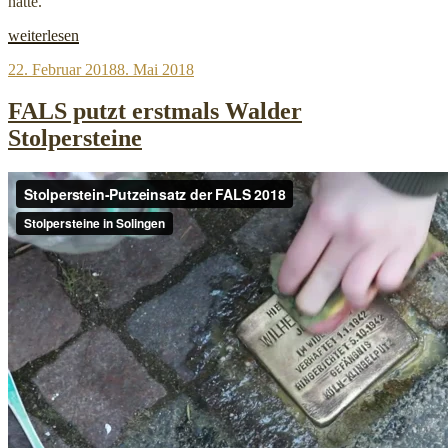
hatte.
„Ein
weiterlesen
Licht
Veröffentlicht
22. Februar 2018
8. Mai 2018
für
am
Stolpersteine
2018“
FALS putzt erstmals Walder
Stolpersteine