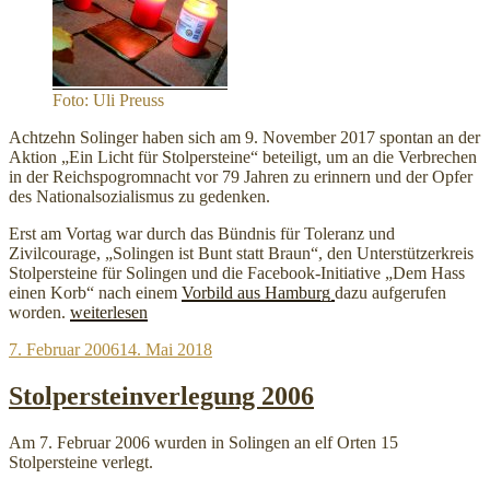
Foto: Uli Preuss
Achtzehn Solinger haben sich am 9. November 2017 spontan an der
Aktion „Ein Licht für Stolpersteine“ beteiligt, um an die Verbrechen
in der Reichspogromnacht vor 79 Jahren zu erinnern und der Opfer
des Nationalsozialismus zu gedenken.
Erst am Vortag war durch das Bündnis für Toleranz und
Zivilcourage, „Solingen ist Bunt statt Braun“, den Unterstützerkreis
Stolpersteine für Solingen und die Facebook-Initiative „Dem Hass
einen Korb“ nach einem
Vorbild aus Hamburg
dazu aufgerufen
„Ein
worden.
weiterlesen
Licht
Veröffentlicht
7. Februar 2006
14. Mai 2018
für
am
Stolpersteine“
Stolpersteinverlegung 2006
Am 7. Februar 2006 wurden in Solingen an elf Orten 15
Stolpersteine verlegt.