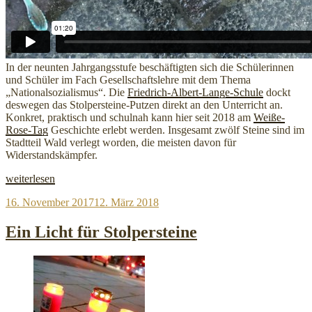
In der neunten Jahrgangsstufe beschäftigten sich die Schülerinnen
und Schüler im Fach Gesellschaftslehre mit dem Thema
„Nationalsozialismus“. Die
Friedrich-Albert-Lange-Schule
dockt
deswegen das Stolpersteine-Putzen direkt an den Unterricht an.
Konkret, praktisch und schulnah kann hier seit 2018 am
Weiße-
Rose-Tag
Geschichte erlebt werden. Insgesamt zwölf Steine sind im
Stadtteil Wald verlegt worden, die meisten davon für
Widerstandskämpfer.
„FALS
weiterlesen
putzt
Veröffentlicht
16. November 2017
12. März 2018
erstmals
am
Walder
Stolpersteine“
Ein Licht für Stolpersteine