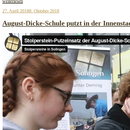
„Ein
weiterlesen
Licht
Veröffentlicht
27. April 2018
8. Oktober 2018
für
am
Stolpersteine
2018“
August-Dicke-Schule putzt in der Innensta