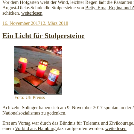
Vor dem Hofgarten weht der Wind, leichter Regen lädt die Passante
August-Dicke-Schule die Stolpersteine von
Betty, Erna, Regina und 
„August-
schicken.
weiterlesen
Dicke-
Veröffentlicht
16. November 2017
12. März 2018
Schule
am
putzt
in
Ein Licht für Stolpersteine
der
Innenstadt“
Foto: Uli Preuss
Achtzehn Solinger haben sich am 9. November 2017 spontan an der Akt
Nationalsozialismus zu gedenken.
Erst am Vortag war durch das Bündnis für Toleranz und Zivilcourage, 
„Ein
einem
Vorbild aus Hamburg
dazu aufgerufen worden.
weiterlesen
Licht