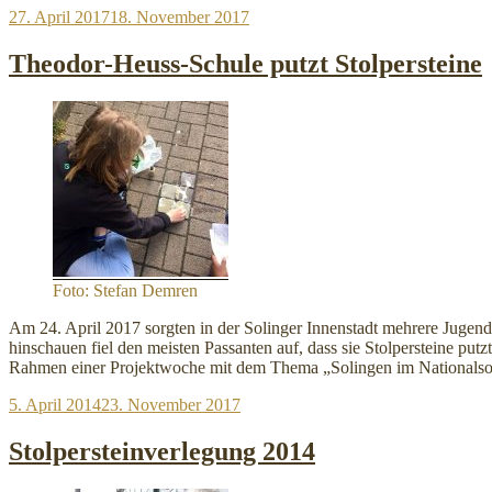
Veröffentlicht
27. April 2017
18. November 2017
für
am
Stolpersteine“
Theodor-Heuss-Schule putzt Stolpersteine
Foto: Stefan Demren
Am 24. April 2017 sorgten in der Solinger Innenstadt mehrere Jugendl
hinschauen fiel den meisten Passanten auf, dass sie Stolpersteine put
Rahmen einer Projektwoche mit dem Thema „Solingen im Nationalsoz
Veröffentlicht
5. April 2014
23. November 2017
am
Stolpersteinverlegung 2014