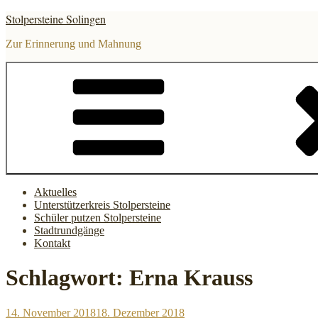
Zum
Stolpersteine Solingen
Inhalt
springen
Zur Erinnerung und Mahnung
Aktuelles
Unterstützerkreis Stolpersteine
Schüler putzen Stolpersteine
Stadtrundgänge
Kontakt
Schlagwort:
Erna Krauss
Veröffentlicht
14. November 2018
18. Dezember 2018