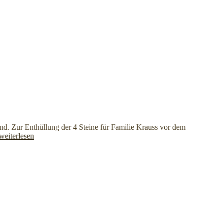
ind. Zur Enthüllung der 4 Steine für Familie Krauss vor dem
„Stolpersteinverlegung
weiterlesen
2014“