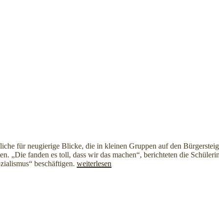
iche für neugierige Blicke, die in kleinen Gruppen auf den Bürgersteig
zten. „Die fanden es toll, dass wir das machen“, berichteten die Schüle
„Theodor-
ialismus“ beschäftigen.
weiterlesen
Heuss-
Schule
putzt
Stolpersteine“