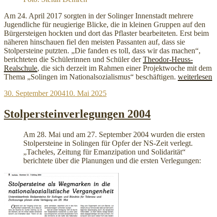
Am 24. April 2017 sorgten in der Solinger Innenstadt mehrere
Jugendliche für neugierige Blicke, die in kleinen Gruppen auf den
Bürgersteigen hockten und dort das Pflaster bearbeiteten. Erst beim
näheren hinschauen fiel den meisten Passanten auf, dass sie
Stolpersteine putzten. „Die fanden es toll, dass wir das machen“,
berichteten die Schülerinnen und Schüler der
Theodor-Heuss-
Realschule
, die sich derzeit im Rahmen einer Projektwoche mit dem
„Theodor-
Thema „Solingen im Nationalsozialismus“ beschäftigen.
weiterlesen
Heuss-
Veröffentlicht
30. September 2004
10. Mai 2025
Schule
am
putzt
Stolpersteine
Stolpersteinverlegungen 2004
Am 28. Mai und am 27. September 2004 wurden die ersten
Stolpersteine in Solingen für Opfer der NS-Zeit verlegt.
„Tacheles, Zeitung für Emanzipation und Solidarität“
berichtete über die Planungen und die ersten Verlegungen:
„Stolpersteinverlegungen
2004“