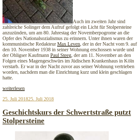
Auch im zweiten Jahr sind
zahlreiche Solinger dem Aufruf gefolgt ein Licht für Stolpersteine
anzuzünden, um am 80. Jahrestag der Novemberpogrome an die
Opfer des Nationalsozialismus zu erinnern. Unter ihnen waren der
kommunistische Redakteur
Max Leven
, der in der Nacht vom 9. auf
den 10. November 1938 in seiner Wohnung erschossen wurde und
der Ohligser Kaufmann
Paul Steeg
, der am 11. November an den
Folgen eines Magengeschwürs im Jüdischen Krankenhaus in Köln
verstarb. Er war in der Nacht zuvor aus seiner Wohnung vertrieben
worden, nachdem man die Einrichtung kurz und klein geschlagen
hatte.
„Ein
weiterlesen
Licht
Veröffentlicht
25. Juli 2018
25. Juli 2018
für
am
Stolpersteine
2018“
Geschichtskurs der Schwertstraße putzt
Stolpersteine