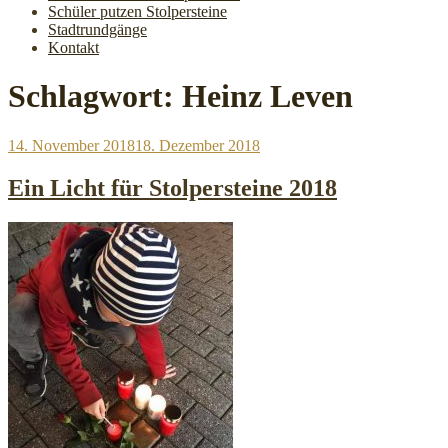
Schüler putzen Stolpersteine
Stadtrundgänge
Kontakt
Schlagwort:
Heinz Leven
Veröffentlicht
14. November 2018
18. Dezember 2018
am
Ein Licht für Stolpersteine 2018