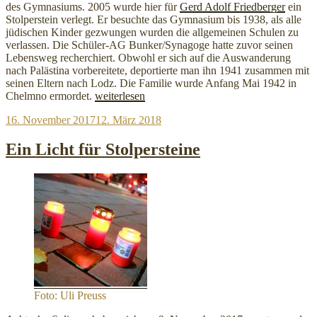
des Gymnasiums. 2005 wurde hier für
Gerd Adolf Friedberger
ein
Stolperstein verlegt. Er besuchte das Gymnasium bis 1938, als alle
jüdischen Kinder gezwungen wurden die allgemeinen Schulen zu
verlassen. Die Schüler-AG Bunker/Synagoge hatte zuvor seinen
Lebensweg recherchiert. Obwohl er sich auf die Auswanderung
nach Palästina vorbereitete, deportierte man ihn 1941 zusammen mit
seinen Eltern nach Lodz. Die Familie wurde Anfang Mai 1942 in
„Geschichtskurs
Chelmno ermordet.
weiterlesen
der
Veröffentlicht
16. November 2017
12. März 2018
Schwertstraße
am
putzt
Stolpersteine“
Ein Licht für Stolpersteine
Foto: Uli Preuss