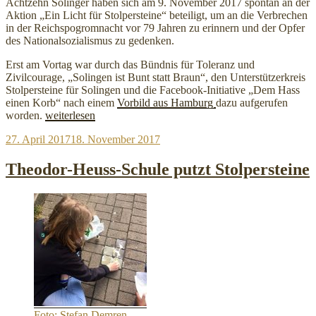
Achtzehn Solinger haben sich am 9. November 2017 spontan an der
Aktion „Ein Licht für Stolpersteine“ beteiligt, um an die Verbrechen
in der Reichspogromnacht vor 79 Jahren zu erinnern und der Opfer
des Nationalsozialismus zu gedenken.
Erst am Vortag war durch das Bündnis für Toleranz und
Zivilcourage, „Solingen ist Bunt statt Braun“, den Unterstützerkreis
Stolpersteine für Solingen und die Facebook-Initiative „Dem Hass
einen Korb“ nach einem
Vorbild aus Hamburg
dazu aufgerufen
„Ein
worden.
weiterlesen
Licht
Veröffentlicht
27. April 2017
18. November 2017
für
am
Stolpersteine“
Theodor-Heuss-Schule putzt Stolpersteine
Foto: Stefan Demren