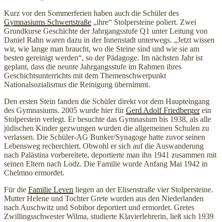
Kurz vor den Sommerferien haben auch die Schüler des
Gymnasiums Schwertstraße
„ihre“ Stolpersteine poliert. Zwei
Grundkurse Geschichte der Jahrgangsstufe Q1 unter Leitung von
Daniel Rahn waren dazu in der Innenstadt unterwegs. „Jetzt wissen
wir, wie lange man braucht, wo die Steine sind und wie sie am
besten gereinigt werden“, so der Pädagoge. Im nächsten Jahr ist
geplant, dass die neunte Jahrgangsstufe im Rahmen ihres
Geschichtsunterrichts mit dem Themenschwerpunkt
Nationalsozialismus die Reinigung übernimmt.
Den ersten Stein fanden die Schüler direkt vor dem Haupteingang
des Gymnasiums. 2005 wurde hier für
Gerd Adolf Friedberger
ein
Stolperstein verlegt. Er besuchte das Gymnasium bis 1938, als alle
jüdischen Kinder gezwungen wurden die allgemeinen Schulen zu
verlassen. Die Schüler-AG Bunker/Synagoge hatte zuvor seinen
Lebensweg recherchiert. Obwohl er sich auf die Auswanderung
nach Palästina vorbereitete, deportierte man ihn 1941 zusammen mit
seinen Eltern nach Lodz. Die Familie wurde Anfang Mai 1942 in
Chelmno ermordet.
Für die
Familie Leven
liegen an der Elisenstraße vier Stolpersteine.
Mutter Helene und Tochter Grete wurden aus den Niederlanden
nach Auschwitz und Sobibor deportiert und ermordet. Gretes
Zwillingsschwester Wilma, studierte Klavierlehrerin, ließ sich 1939