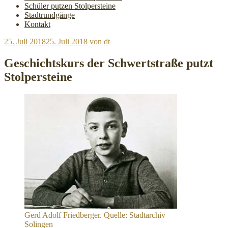
Schüler putzen Stolpersteine
Stadtrundgänge
Kontakt
Veröffentlicht
25. Juli 2018
25. Juli 2018
von
dt
am
Geschichtskurs der Schwertstraße putzt
Stolpersteine
Gerd Adolf Friedberger. Quelle: Stadtarchiv
Solingen