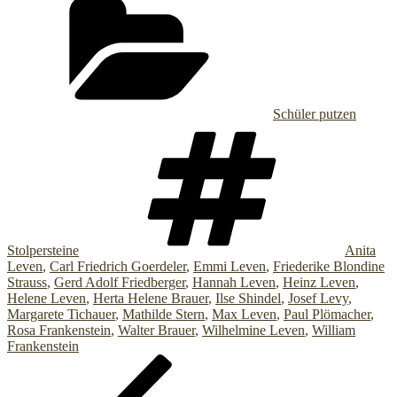
Schüler putzen
Schlagwö
Stolpersteine
Anita
Leven
,
Carl Friedrich Goerdeler
,
Emmi Leven
,
Friederike Blondine
Strauss
,
Gerd Adolf Friedberger
,
Hannah Leven
,
Heinz Leven
,
Helene Leven
,
Herta Helene Brauer
,
Ilse Shindel
,
Josef Levy
,
Margarete Tichauer
,
Mathilde Stern
,
Max Leven
,
Paul Plömacher
,
Rosa Frankenstein
,
Walter Brauer
,
Wilhelmine Leven
,
William
Frankenstein
Beitragsnavigation
Vorheriger
Beitrag