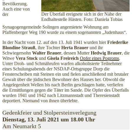
Bevölkerung.
Auch eine von
Der Überfall ereignete sich in der Nähe der
der
Endhaltestelle Hästen. Foto: Daniela Tobias
Synagogengemeinde Solingen angemietete Wohnung am
Pfaffenberger Weg 190 wurde zu einem sogenannten „Judenhaus“.
In der Nacht vom 12. auf den 13. Juli 1941 wurden hier
Friederike
Blondine Strauß
, ihre Tochter
Herta Brauer
und ihr
Schwiegersohn
Walter Brauer
, dessen Mutter
Hedwig Brauer
, die
Witwe
Vera Stock
und
Gisela Freireich
Opfer eines Pogroms
.
Unter Droh- und Schmährufen warfen alkoholisierte Teilnehmer
eines Schulungsabends der NSDAP-Ortsgruppe Dorp die
Fensterscheiben mit Steinen ein und fielen anschließend mit brutaler
Gewalt über die jüdischen Bewohner des Hauses her. Obwohl die
Angelegenheit Wellen bis nach Berlin geschlagen hatte, verliefen
die Ermittlungen gegen die Täter im Sande. Die Opfer des Überfalls
wurden 1941 und 1942 nach Litzmannstadt und Theresienstadt
deportiert. Niemand von ihnen überlebte.
Gedenkfeier und Stolpersteinverlegung
Dienstag, 13. Juli 2021 um 18.00 Uhr
Am Neumarkt 5